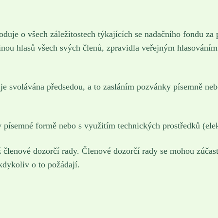
hoduje o všech záležitostech týkajících se nadačního fondu za
šinou hlasů všech svých členů, zpravidla veřejným hlasován
, je svolávána předsedou, a to zasláním pozvánky písemně ne
 písemné formě nebo s využitím technických prostředků (elek
 členové dozorčí rady. Členové dozorčí rady se mohou zúčast
kdykoliv o to požádají.