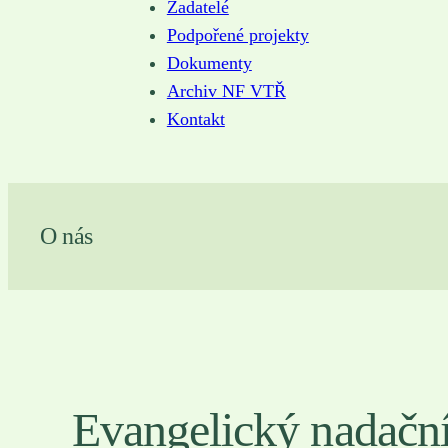
Žadatelé
Podpořené projekty
Dokumenty
Archiv NF VTŘ
Kontakt
O nás
Evangelický nadačn