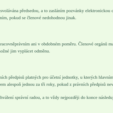
e svolávána předsedou, a to zasláním pozvánky elektronickou 
áním, pokud se členové nedohodnou jinak.
pracovněprávním ani v obdobném poměru. Členové orgánů maj
možné jim vyplácet odměnu.
ních předpisů platných pro účetní jednotky, u kterých hlavní
rem alespoň jednou za tři roky, pokud z právních předpisů n
hválení správní radou, a to vždy nejpozději do konce násled