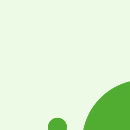
Přeskočit
na
obsah