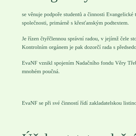
se věnuje podpoře studentů a činnosti Evangelické 
společnosti, primárně s křesťanským podtextem.
Je řízen čtyřčlennou správní radou, v jejímž čele st
Kontrolním orgánem je pak dozorčí rada s předsed
EvaNF vznikl spojením Nadačního fondu Věry Třebi
mnohém poučná.
EvaNF se při své činností řídí zakladatelskou list