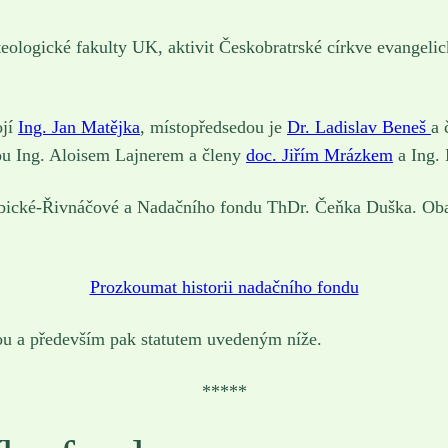
teologické fakulty UK, aktivit Českobratrské církve evangeli
ojí
Ing. Jan Matějka
, místopředsedou je
Dr. Ladislav Beneš
a 
ou Ing. Aloisem Lajnerem a členy
doc. Jiřím Mrázkem
a Ing.
cké-Řivnáčové a Nadačního fondu ThDr. Čeňka Duška. Oba tyt
Prozkoumat historii nadačního fondu
inou a především pak statutem uvedeným níže.
*****