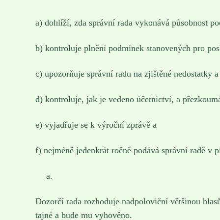
a) dohlíží, zda správní rada vykonává působnost pod
b) kontroluje plnění podmínek stanovených pro pos
c) upozorňuje správní radu na zjištěné nedostatky a
d) kontroluje, jak je vedeno účetnictví, a přezkoum
e) vyjadřuje se k výroční zprávě a
f) nejméně jedenkrát ročně podává správní radě v p
Dozorčí rada rozhoduje nadpoloviční většinou hla
tajné a bude mu vyhověno.