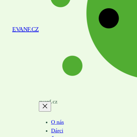
EVANF.CZ
evanf.cz
O nás
Dárci