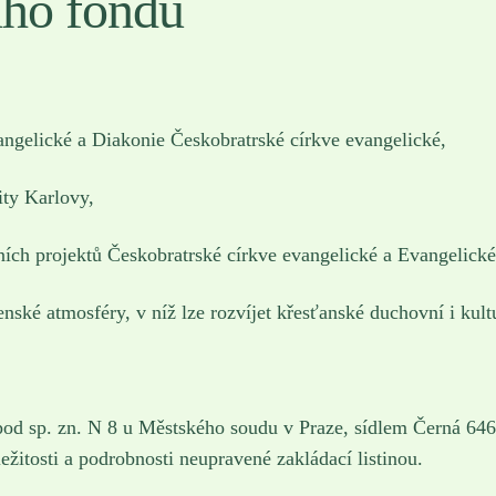
ího fondu
angelické a Diakonie Českobratrské církve evangelické,
ity Karlovy,
ních projektů Českobratrské církve evangelické a Evangelické
nské atmosféry, v níž lze rozvíjet křesťanské duchovní i kult
od sp. zn. N 8 u Městského soudu v Praze, sídlem Černá 646
ežitosti a podrobnosti neupravené zakládací listinou.